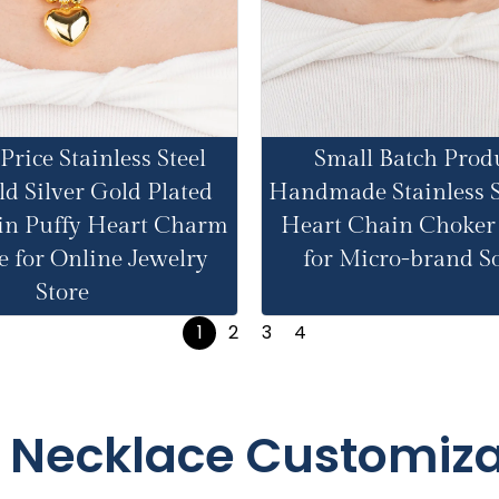
Price Stainless Steel
Small Batch Prod
d Silver Gold Plated
Handmade Stainless St
in Puffy Heart Charm
Heart Chain Choker
e for Online Jewelry
for Micro-brand S
Store
1
2
3
4
 Necklace Customiza