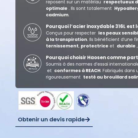
reposent sur un matériau
respectueux d
optimale
. Ils sont totalement
Hypoaller
cadmium
.
Pourquoi l’acier inoxydable 316L est 
Conçus pour respecter
les peaux sensib
à la transpiration
. Ils bénéficient d’une
ternissement
,
protectrice
et
durable
,
Pourquoi choisir Haosen comme parte
Soumis à des normes d’essai international
et
conformes à REACH
. Fabriqués dans
rigoureusement
testé au brouillard sali
Obtenir un devis rapide