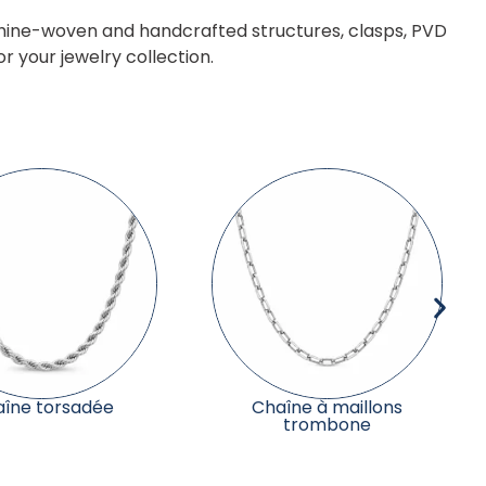
chine-woven and handcrafted structures, clasps, PVD
r your jewelry collection.
îne à maillons
Chaîne rolo
trombone