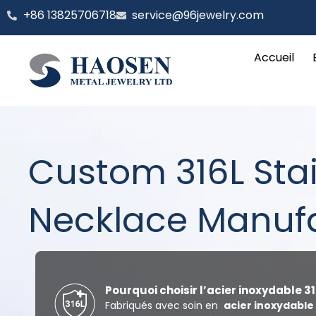
Aller
‪+86 13825706718
service@96jewelry.com
au
contenu
Accueil
Custom 316L Stai
Necklace Manuf
Pourquoi choisir l’acier inoxydable 31
Fabriqués avec soin en
acier inoxydable 