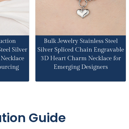
uction
Bulk Jewelry Stainless Steel
eel Silver
Silver Spliced Chain Engravable
 Necklace
3D Heart Charm Necklace for
ourcing
Emerging Designers
tion Guide