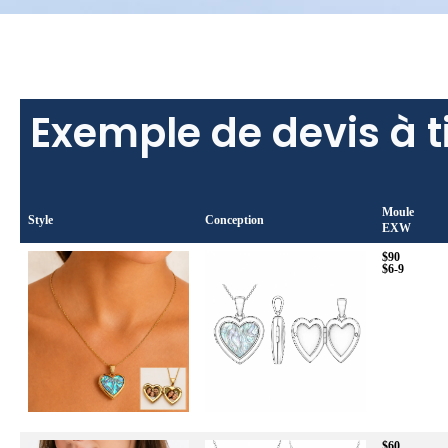
Exemple de devis à ti
Moule
Style
Conception
EXW
$90
$6-9
$60