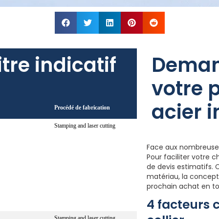
tre indicatif
Deman
votre p
acier 
Procédé de fabrication
Stamping and laser cutting
Face aux nombreuses o
Pour faciliter votre
de devis estimatifs. 
matériau, la concepti
prochain achat en t
4 facteurs c
Stamping and laser cutting