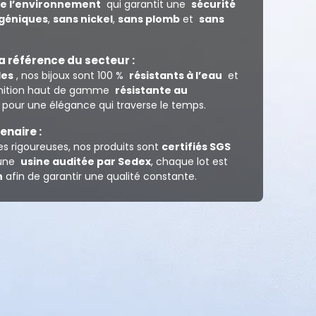
e l’environnement
qui garantit une
sécurité
géniques
,
sans nickel
,
sans plomb
et
sans
la référence du secteur :
les
, nos bijoux sont 100 %
résistants à l’eau
et
 finition haut de gamme
résistante au
 pour une élégance qui traverse le temps.
naire :
es rigoureuses, nos produits sont
certifiés SGS
 une
usine auditée par Sedex
, chaque lot est
n
afin de garantir une qualité constante.