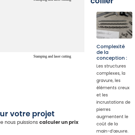
collier
Complexité
de la
Stamping and laser cutting
conception :
Les structures
complexes, la
gravure, les
éléments creux
et les
incrustations de
pierres
r votre projet
augmentent le
ue nous puissions
calculer un prix
coût de la
main-d’œuvre.