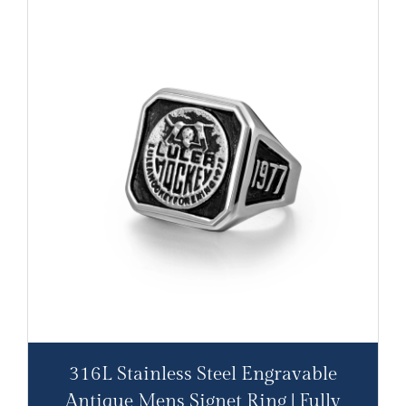
316L Stainless Steel Engravable
Antique Mens Signet Ring | Fully