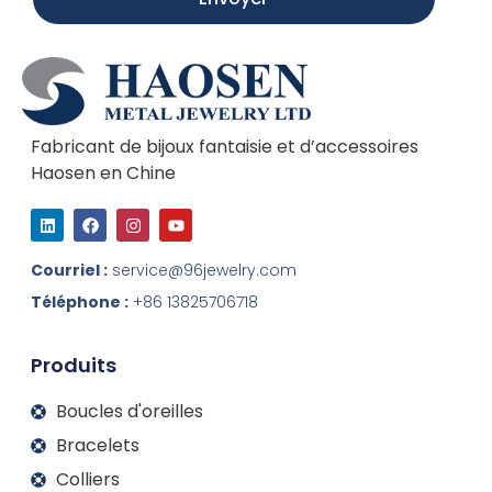
Fabricant de bijoux fantaisie et d’accessoires
Haosen en Chine
L
F
I
Y
i
a
n
o
n
c
s
u
k
e
t
t
Courriel :
service@96jewelry.com
e
b
a
u
d
o
g
b
Téléphone :
+86 13825706718
I
o
r
e
n
k
a
m
Produits
Boucles d'oreilles
Bracelets
Colliers