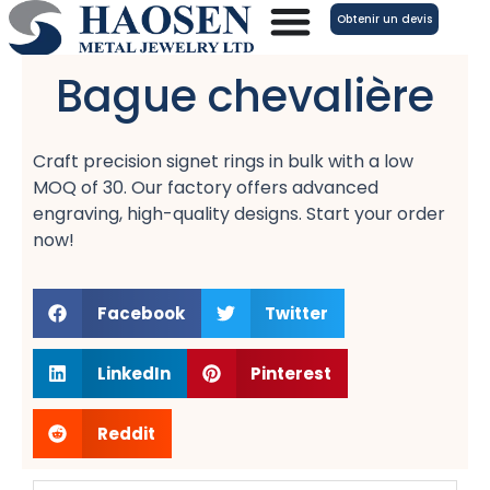
Aller
Obtenir un devis
au
contenu
Bague chevalière
Craft precision signet rings in bulk with a low
MOQ of 30. Our factory offers advanced
engraving, high-quality designs. Start your order
now!
Facebook
Twitter
LinkedIn
Pinterest
Reddit