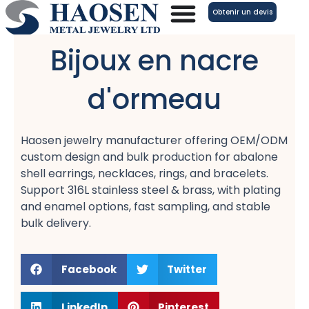
Aller
Obtenir un devis
au
contenu
Bijoux en nacre
d'ormeau
Haosen jewelry manufacturer offering OEM/ODM
custom design and bulk production for abalone
shell earrings, necklaces, rings, and bracelets.
Support 316L stainless steel & brass, with plating
and enamel options, fast sampling, and stable
bulk delivery.
Facebook
Twitter
LinkedIn
Pinterest