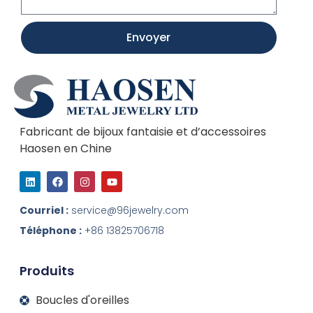
Envoyer
Fabricant de bijoux fantaisie et d’accessoires
Haosen en Chine
L
F
I
Y
i
a
n
o
n
c
s
u
k
e
t
t
Courriel :
service@96jewelry.com
e
b
a
u
d
o
g
b
Téléphone :
+86 13825706718
I
o
r
e
n
k
a
m
Produits
Boucles d'oreilles