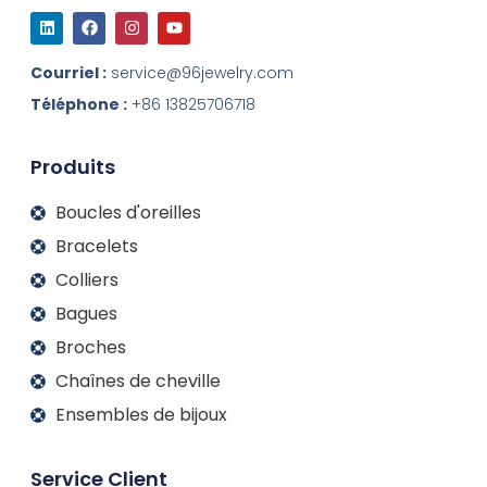
L
F
I
Y
i
a
n
o
n
c
s
u
k
e
t
t
Courriel :
service@96jewelry.com
e
b
a
u
d
o
g
b
Téléphone :
+86 13825706718
I
o
r
e
n
k
a
m
Produits
Boucles d'oreilles
Bracelets
Colliers
Bagues
Broches
Chaînes de cheville
Ensembles de bijoux
Service Client