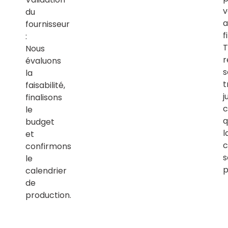
v
du
a
fournisseur
f
:
T
Nous
r
évaluons
s
la
t
faisabilité,
j
finalisons
c
le
q
budget
l
et
c
confirmons
s
le
p
calendrier
de
production.