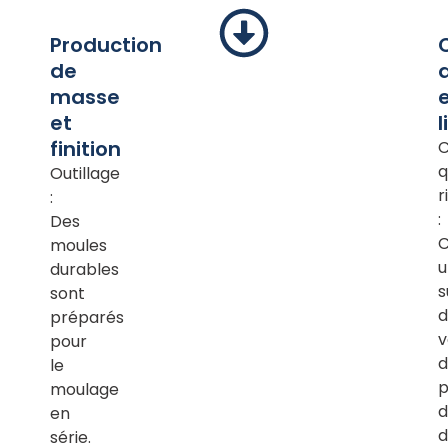
Production
de
masse
et
l
finition
C
q
Outillage
r
:
:
Des
moules
u
durables
s
sont
d
préparés
v
pour
d
le
p
moulage
d
en
d
série.