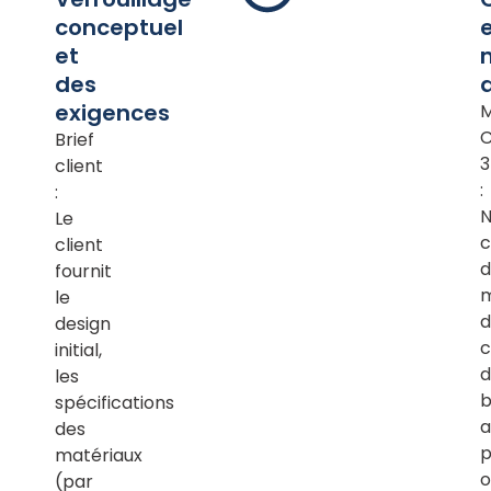
conceptuel
et
des
d
exigences
M
Brief
client
:
:
N
Le
c
client
d
fournit
m
le
d
design
c
initial,
d
les
b
spécifications
a
des
p
matériaux
o
(par