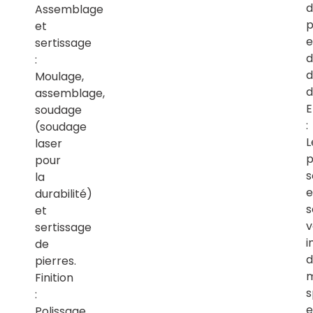
d
Assemblage
p
et
e
sertissage
d
:
d
Moulage,
d
assemblage,
E
soudage
:
(soudage
L
laser
p
pour
s
la
e
durabilité)
s
et
v
sertissage
i
de
d
pierres.
Finition
s
:
e
Polissage