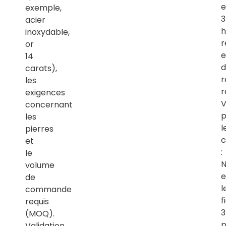
e
exemple,
acier
h
inoxydable,
r
or
e
14
d
carats),
r
les
r
exigences
V
concernant
p
les
l
pierres
c
et
:
le
N
volume
e
de
l
commande
f
requis
(MOQ).
p
Validation