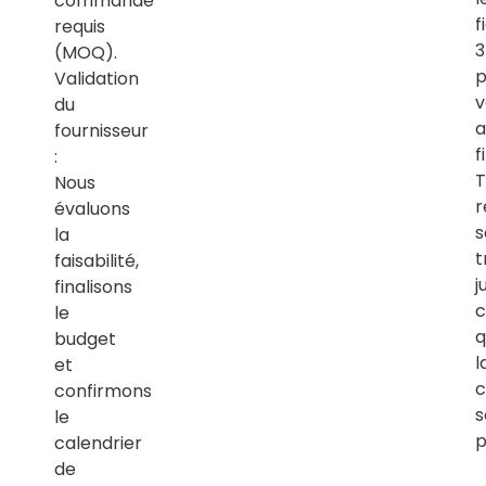
commande
f
requis
(MOQ).
p
Validation
v
du
a
fournisseur
f
:
T
Nous
r
évaluons
s
la
t
faisabilité,
j
finalisons
c
le
q
budget
l
et
c
confirmons
s
le
p
calendrier
de