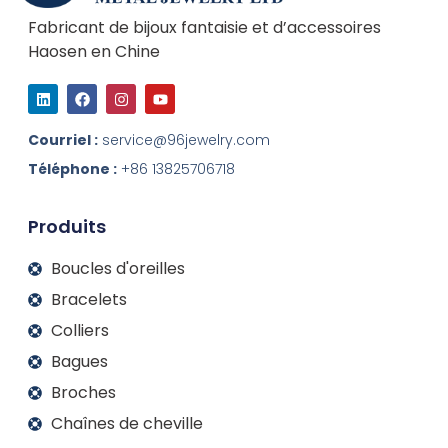
Fabricant de bijoux fantaisie et d’accessoires
Haosen en Chine
L
F
I
Y
i
a
n
o
n
c
s
u
k
e
t
t
Courriel :
service@96jewelry.com
e
b
a
u
d
o
g
b
Téléphone :
+86 13825706718
I
o
r
e
n
k
a
m
Produits
Boucles d'oreilles
Bracelets
Colliers
Bagues
Broches
Chaînes de cheville