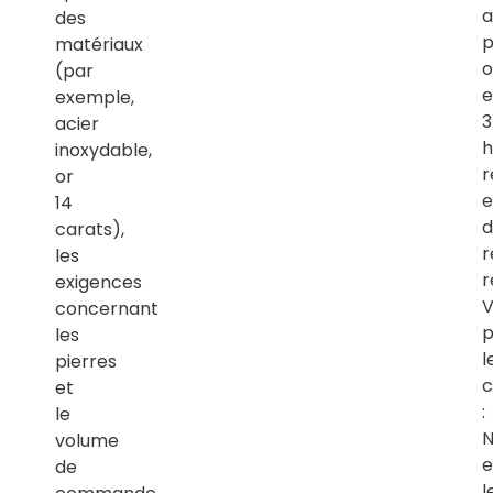
a
des
p
matériaux
o
(par
e
exemple,
acier
h
inoxydable,
r
or
e
14
d
carats),
r
les
r
exigences
V
concernant
p
les
l
pierres
c
et
:
le
N
volume
e
de
l