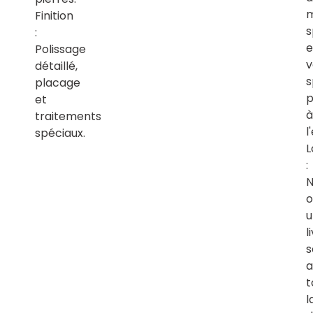
Finition
s
:
e
Polissage
v
détaillé,
s
placage
p
et
à
traitements
l
spéciaux.
L
:
N
o
u
l
s
a
t
l