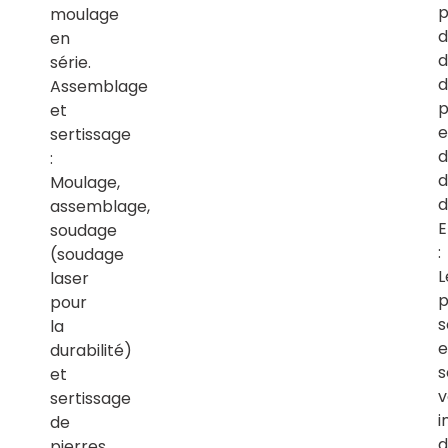
p
moulage
d
en
d
série.
d
Assemblage
p
et
e
sertissage
d
:
d
Moulage,
d
assemblage,
E
soudage
:
(soudage
L
laser
p
pour
s
la
e
durabilité)
s
et
v
sertissage
i
de
d
pierres.