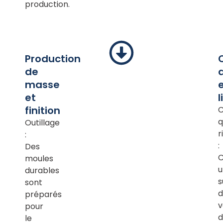
production.
Production
de
masse
et
l
finition
C
q
Outillage
r
:
:
Des
moules
u
durables
s
sont
d
préparés
v
pour
d
le