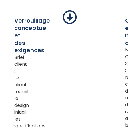
Verrouillage
conceptuel
et
des
d
exigences
M
Brief
client
:
:
N
Le
c
client
d
fournit
m
le
d
design
c
initial,
d
les
b
spécifications