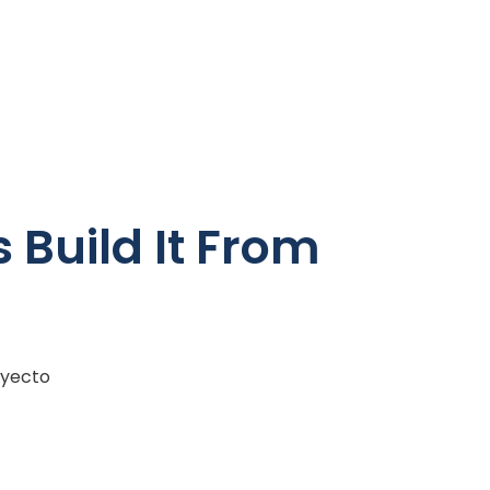
 Build It From
oyecto