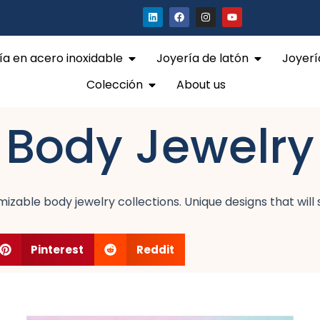
L
F
I
Y
i
a
n
o
n
c
s
u
k
e
t
t
e
b
a
u
Abrir Stainless Steel Jewelry
Abrir Brass
ía en acero inoxidable
Joyería de latón
Joyerí
d
o
g
b
I
o
r
e
Abrir Collection
n
k
a
Colección
About us
m
Body Jewelry
zable body jewelry collections. Unique designs that will
Pinterest
Reddit