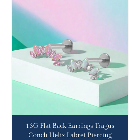
16G Flat Back Earrings Tragus
Conch Helix Labret Piercing