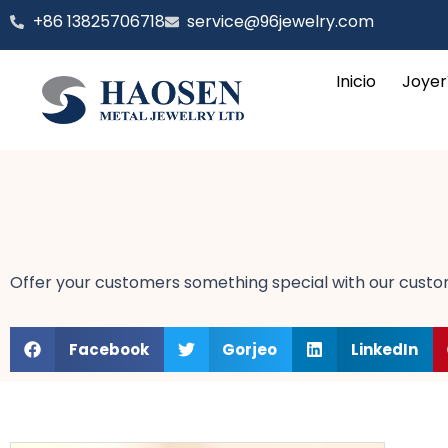
Ir
+86 13825706718
service@96jewelry.com
al
contenido
Inicio
Joyer
Offer your customers something special with our customi
Facebook
Gorjeo
LinkedIn