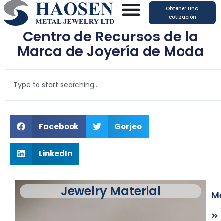
Ir
Obtener una
al
cotización
contenido
Centro de Recursos de la
Marca de Joyería de Moda
B
u
s
c
a
Facebook
Gorjeo
r
LinkedIn
Jewelry Material
Me