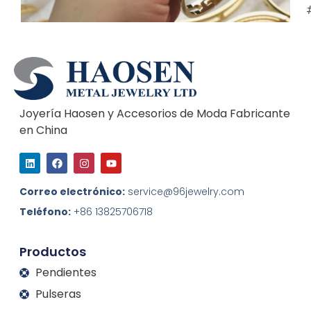
Joyería Haosen y Accesorios de Moda Fabricante
en China
L
F
I
Y
i
a
n
o
n
c
s
u
k
e
t
t
Correo electrónico:
service@96jewelry.com
e
b
a
u
d
o
g
b
Teléfono:
+86 13825706718
I
o
r
e
n
k
a
m
Productos
Pendientes
Pulseras