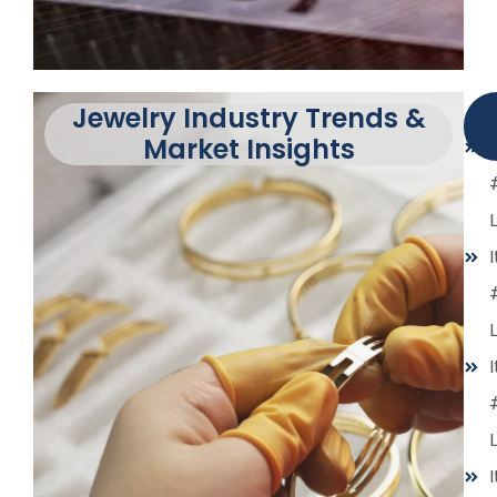
L
Jewelry Industry Trends &
Market Insights
L
L
L