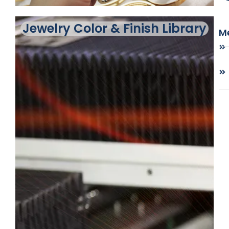
Jewelry Color & Finish Library
Me