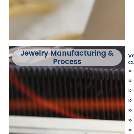
Jewelry Manufacturing &
Ve
Process
C