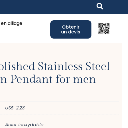
ss Jewelry
 en alliage
Obtenir
un devis
lished Stainless Steel
on Pendant for men
US$: 2.23
Acier inoxydable