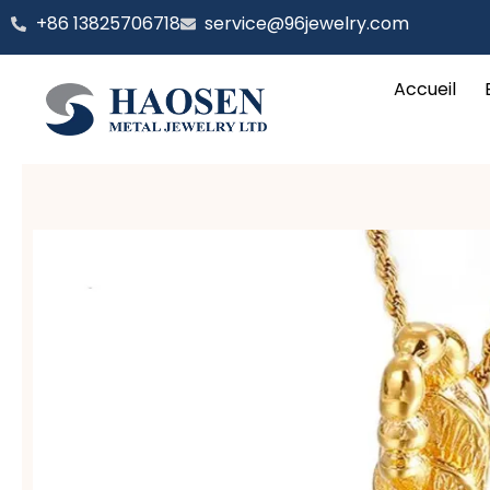
Aller
‪+86 13825706718
service@96jewelry.com
au
contenu
Accueil