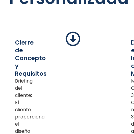
Cierre
de
Concepto
y
Requisitos
Briefing
M
del
cliente:
3
El
cliente
m
proporciona
el
d
diseño
a