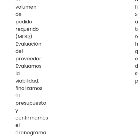
volumen
f
de
S
pedido
a
requerido
t
(MOQ).
r
Evaluación
h
del
q
proveedor:
e
Evaluamos
d
la
s
viabilidad,
p
finalizamos
el
presupuesto
y
confirmamos
el
cronograma