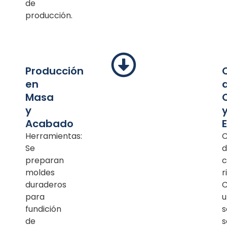
de
producción.
Producción
en
Masa
y
Acabado
Herramientas:
C
Se
d
preparan
c
moldes
r
duraderos
para
u
fundición
s
de