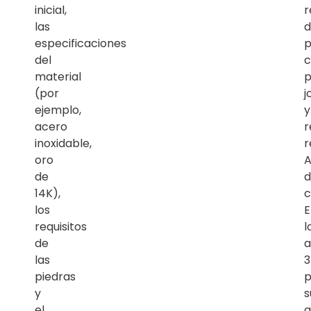
inicial,
r
las
d
especificaciones
p
del
c
material
p
(por
j
ejemplo,
y
acero
r
inoxidable,
r
oro
A
de
d
14K),
c
los
E
requisitos
l
de
a
las
piedras
p
y
s
el
a