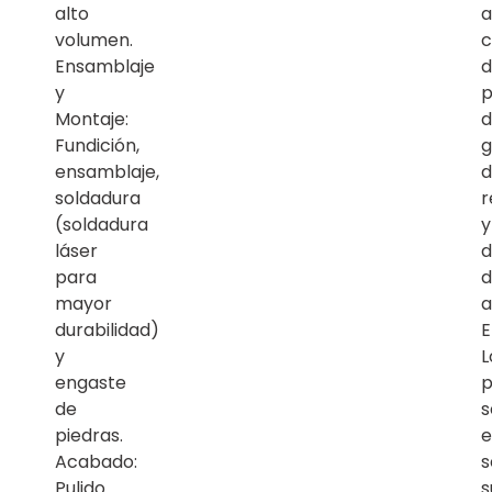
alto
a
volumen.
c
Ensamblaje
d
y
p
Montaje:
d
Fundición,
g
ensamblaje,
d
soldadura
r
(soldadura
y
láser
d
para
d
mayor
a
durabilidad)
E
y
L
engaste
p
de
s
piedras.
Acabado:
s
Pulido
s