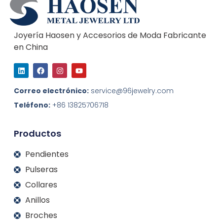
Joyería Haosen y Accesorios de Moda Fabricante
en China
L
F
I
Y
i
a
n
o
n
c
s
u
k
e
t
t
Correo electrónico:
service@96jewelry.com
e
b
a
u
d
o
g
b
Teléfono:
+86 13825706718
I
o
r
e
n
k
a
m
Productos
Pendientes
Pulseras
Collares
Anillos
Broches