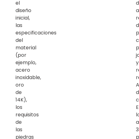
el
d
diseño
a
inicial,
r
las
d
especificaciones
p
del
c
material
p
(por
j
ejemplo,
y
acero
r
inoxidable,
r
oro
A
de
d
14K),
c
los
E
requisitos
l
de
a
las
piedras
p