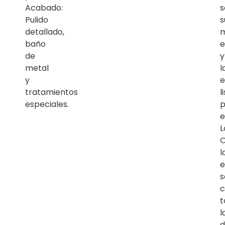
Acabado:
s
Pulido
s
detallado,
baño
e
de
y
metal
l
y
e
tratamientos
l
especiales.
p
e
L
O
l
e
s
c
t
l
d