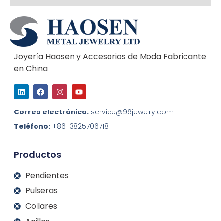
Joyería Haosen y Accesorios de Moda Fabricante
en China
L
F
I
Y
i
a
n
o
n
c
s
u
k
e
t
t
Correo electrónico:
service@96jewelry.com
e
b
a
u
d
o
g
b
Teléfono:
+86 13825706718
I
o
r
e
n
k
a
m
Productos
Pendientes
Pulseras
Collares