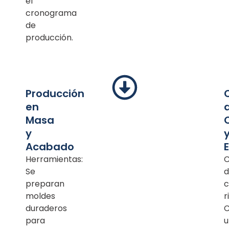
el
cronograma
de
producción.
Producción
en
Masa
y
Acabado
Herramientas:
C
Se
d
preparan
c
moldes
r
duraderos
para
u