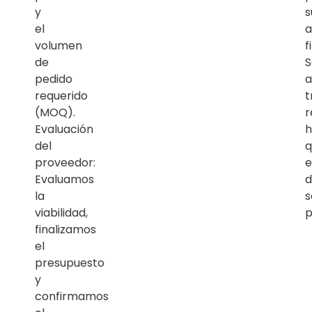
y
s
el
a
volumen
f
de
S
pedido
a
requerido
t
(MOQ).
r
Evaluación
h
del
q
proveedor:
e
Evaluamos
d
la
s
viabilidad,
p
finalizamos
el
presupuesto
y
confirmamos