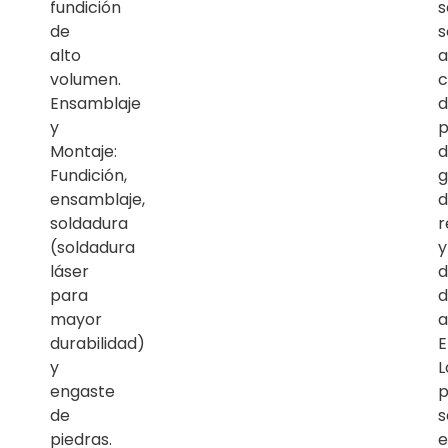
fundición
s
de
alto
a
volumen.
c
Ensamblaje
d
y
p
Montaje:
d
Fundición,
g
ensamblaje,
d
soldadura
r
(soldadura
y
láser
d
para
d
mayor
a
durabilidad)
E
y
L
engaste
p
de
s
piedras.